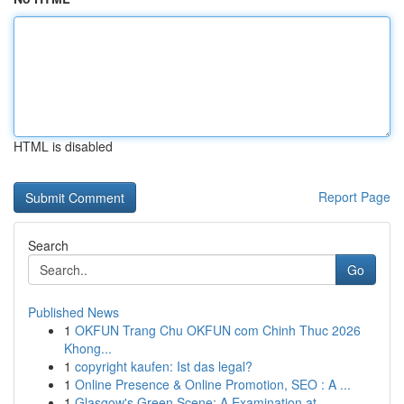
HTML is disabled
Report Page
Search
Go
Published News
1
OKFUN Trang Chu OKFUN com Chinh Thuc 2026
Khong...
1
copyright kaufen: Ist das legal?
1
Online Presence & Online Promotion, SEO : A ...
1
Glasgow's Green Scene: A Examination at