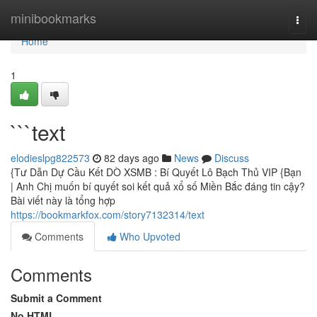
Home
minibookmarks
Togg
navi
Home
1
```text
elodieslpg822573
82 days ago
News
Discuss
{Tư Dẫn Dự Cầu Kết DÒ XSMB : Bí Quyết Lô Bạch Thủ VIP {Bạn
| Anh Chị muốn bí quyết soi kết quả xổ số Miền Bắc đáng tin cậy?
Bài viết này là tổng hợp
https://bookmarkfox.com/story7132314/text
Comments
Who Upvoted
Comments
Submit a Comment
No HTML