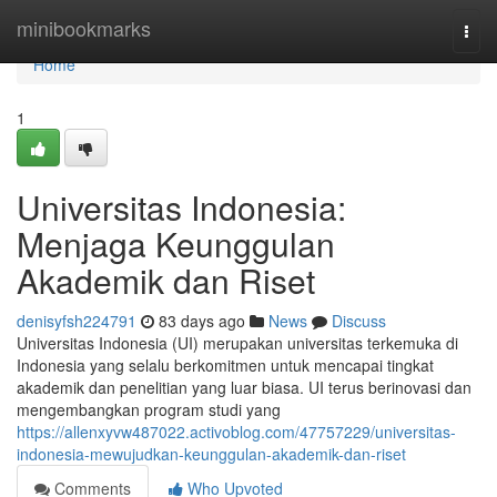
Home
minibookmarks
Togg
navi
Home
1
Universitas Indonesia:
Menjaga Keunggulan
Akademik dan Riset
denisyfsh224791
83 days ago
News
Discuss
Universitas Indonesia (UI) merupakan universitas terkemuka di
Indonesia yang selalu berkomitmen untuk mencapai tingkat
akademik dan penelitian yang luar biasa. UI terus berinovasi dan
mengembangkan program studi yang
https://allenxyvw487022.activoblog.com/47757229/universitas-
indonesia-mewujudkan-keunggulan-akademik-dan-riset
Comments
Who Upvoted