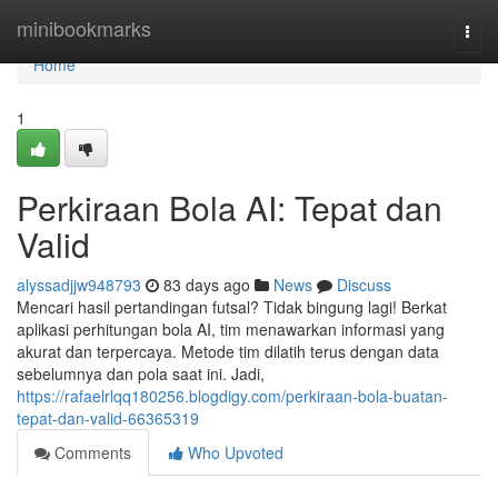
Home
minibookmarks
Togg
navi
Home
1
Perkiraan Bola AI: Tepat dan
Valid
alyssadjjw948793
83 days ago
News
Discuss
Mencari hasil pertandingan futsal? Tidak bingung lagi! Berkat
aplikasi perhitungan bola AI, tim menawarkan informasi yang
akurat dan terpercaya. Metode tim dilatih terus dengan data
sebelumnya dan pola saat ini. Jadi,
https://rafaelrlqq180256.blogdigy.com/perkiraan-bola-buatan-
tepat-dan-valid-66365319
Comments
Who Upvoted