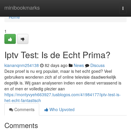
Home
minibookmarks
Togg
navi
Home
1
Iptv Test: Is de Echt Prima?
kiananqnm254138
82 days ago
News
Discuss
Deze proef is nu erg populair, maar is het echt goed? Veel
gebruikers wonderen zich af of online televisie daadwerkelijk
degelijk is. Wij gaan analyseren indien een dienst verrassend is
en of men er volledig plezier aan
https://montyvyeh663927.tusblogos.com/41984177/iptv-test-is-
het-echt-fantastisch
Comments
Who Upvoted
Comments