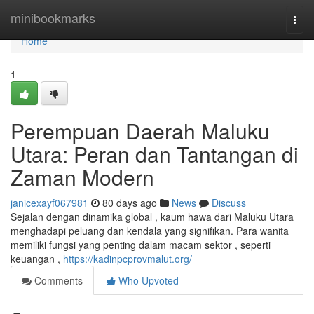
Home
minibookmarks
Togg
navi
Home
1
Perempuan Daerah Maluku
Utara: Peran dan Tantangan di
Zaman Modern
janicexayf067981
80 days ago
News
Discuss
Sejalan dengan dinamika global , kaum hawa dari Maluku Utara
menghadapi peluang dan kendala yang signifikan. Para wanita
memiliki fungsi yang penting dalam macam sektor , seperti
keuangan ,
https://kadinpcprovmalut.org/
Comments
Who Upvoted