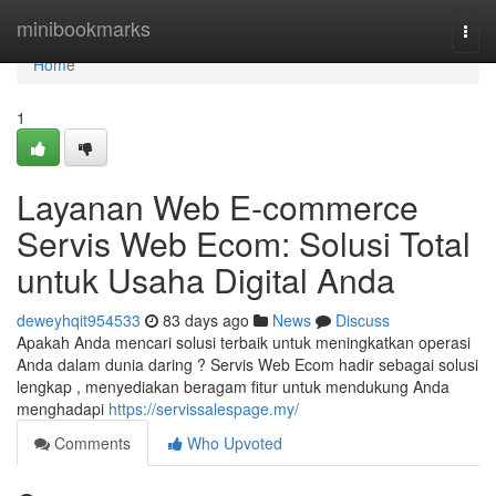
Home
minibookmarks
Togg
navi
Home
1
Layanan Web E-commerce
Servis Web Ecom: Solusi Total
untuk Usaha Digital Anda
deweyhqit954533
83 days ago
News
Discuss
Apakah Anda mencari solusi terbaik untuk meningkatkan operasi
Anda dalam dunia daring ? Servis Web Ecom hadir sebagai solusi
lengkap , menyediakan beragam fitur untuk mendukung Anda
menghadapi
https://servissalespage.my/
Comments
Who Upvoted