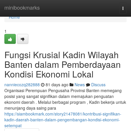
Home
minibookmarks
Togg
navi
Home
1
Fungsi Krusial Kadin Wilayah
Banten dalam Pemberdayaan
Kondisi Ekonomi Lokal
nanniecozq282888
81 days ago
News
Discuss
Organisasi Perempuan Pengusaha Provinsi Banten memegang
posisi yang sangat signifikan dalam memajukan penguatan
ekonomi daerah . Melalui berbagai program , Kadin bekerja untuk
menunjang daya saing para
https://siambookmark.com/story21478081/kontribusi-signifikan-
kadin-daerah-banten-dalam-pengembangan-kondisi-ekonomi-
setempat