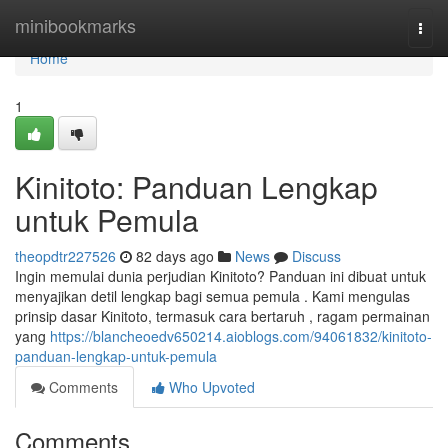
Home
minibookmarks
Togg
navi
Home
1
Kinitoto: Panduan Lengkap
untuk Pemula
theopdtr227526
82 days ago
News
Discuss
Ingin memulai dunia perjudian Kinitoto? Panduan ini dibuat untuk
menyajikan detil lengkap bagi semua pemula . Kami mengulas
prinsip dasar Kinitoto, termasuk cara bertaruh , ragam permainan
yang
https://blancheoedv650214.aioblogs.com/94061832/kinitoto-
panduan-lengkap-untuk-pemula
Comments
Who Upvoted
Comments