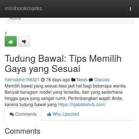
Home
minibookmarks
Togg
navi
Home
1
Tudung Bawal: Tips Memilih
Gaya yang Sesuai
haimalohc188321
78 days ago
News
Discuss
Memilih bawal yang sesuai bisa jadi hal bagi beberapa wanita.
Banyak beragam model yang tersedia, dari yang sederhana
hingga gaya yang sangat rumit. Pertimbangkan wajah Anda,
karena tudung bawal yang
https://hijabistahub.com/
Comments
Who Upvoted
Comments