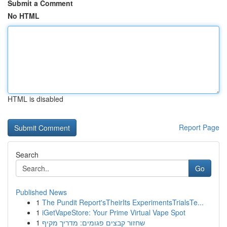
Submit a Comment
No HTML
HTML is disabled
Report Page
Search
Go
Published News
1
The Pundit Report'sTheirIts ExperimentsTrialsTe...
1
iGetVapeStore: Your Prime Virtual Vape Spot
1
שחזור קבצים פגומים: מדריך מקיף