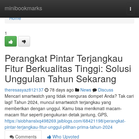
Home
minibookmarks
Togg
navi
Home
1
Perangkat Pintar Terjangkau
Fitur Berkualitas Tinggi: Solusi
Unggulan Tahun Sekarang
theresasyaz812137
78 days ago
News
Discuss
Mencari smartwatch yang tidak menguras dompet Anda? Tak cari
lagi! Tahun 2024, muncul smartwatch terjangkau yang
memberikan dengan unggul. Kamu bisa menikmati macam-
macam fitur seperti pengukuran detak jantung, GPS,
https://siobhanslxq498269.jaiblogs.com/68421198/perangkat-
pintar-terjangkau-fitur-unggul-pilihan-prima-tahun-2024
Comments
Who Upvoted