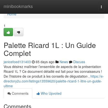
Home
minibookmarks
Togg
navi
Home
1
Palette Ricard 1L : Un Guide
Complet
janicefoed131403
65 days ago
News
Discuss
Vous désirez maîtriser l’ensemble de aspects de la présentation
Ricard 1L ? Ce document détaillé est fait pour les connaisseurs !
De l’histoire de ce produit à les conseils de dégustation ,
https://e-
directory2u.com/listings13559620/palette-ricard-1-litre-un-guide-
ultime
Comments
Who Upvoted
Comments