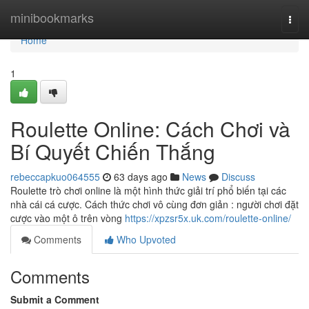
Home
minibookmarks
Togg
navi
Home
1
Roulette Online: Cách Chơi và
Bí Quyết Chiến Thắng
rebeccapkuo064555
63 days ago
News
Discuss
Roulette trò chơi online là một hình thức giải trí phổ biến tại các
nhà cái cá cược. Cách thức chơi vô cùng đơn giản : người chơi đặt
cược vào một ô trên vòng
https://xpzsr5x.uk.com/roulette-online/
Comments
Who Upvoted
Comments
Submit a Comment