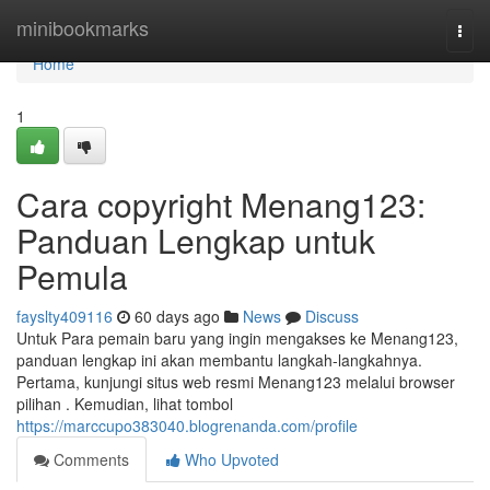
Home
minibookmarks
Togg
navi
Home
1
Cara copyright Menang123:
Panduan Lengkap untuk
Pemula
fayslty409116
60 days ago
News
Discuss
Untuk Para pemain baru yang ingin mengakses ke Menang123,
panduan lengkap ini akan membantu langkah-langkahnya.
Pertama, kunjungi situs web resmi Menang123 melalui browser
pilihan . Kemudian, lihat tombol
https://marccupo383040.blogrenanda.com/profile
Comments
Who Upvoted