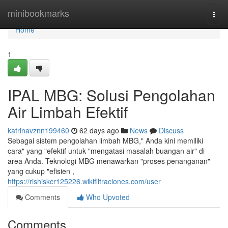
Home
minibookmarks
Togg
navi
Home
1
IPAL MBG: Solusi Pengolahan
Air Limbah Efektif
katrinavznn199460
62 days ago
News
Discuss
Sebagai sistem pengolahan limbah MBG," Anda kini memiliki
cara" yang "efektif untuk "mengatasi masalah buangan air" di
area Anda. Teknologi MBG menawarkan "proses penanganan"
yang cukup "efisien ,
https://rishiskcr125226.wikifiltraciones.com/user
Comments
Who Upvoted
Comments