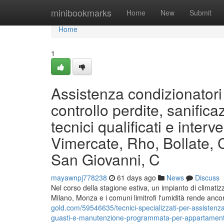
Home
minibookmarks
Home
New
Submit
Home
1
Assistenza condizionatori
controllo perdite, sanifica
tecnici qualificati e inter
Vimercate, Rho, Bollate,
San Giovanni, C
mayawnpj778238
61 days ago
News
Discuss
Nel corso della stagione estiva, un impianto di climati
Milano, Monza e i comuni limitrofi l'umidità rende ancor
gold.com/59546635/tecnici-specializzati-per-assistenza
guasti-e-manutenzione-programmata-per-appartamenti-u