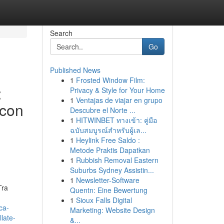
Search
Go
Published News
1
Frosted Window Film:
:
Privacy & Style for Your Home
1
Ventajas de viajar en grupo
 con
Descubre el Norte ...
1
HITWINBET ทางเข้า: คู่มือ
ฉบับสมบูรณ์สำหรับผู้เล...
1
Heylink Free Saldo :
Metode Praktis Dapatkan
1
Rubbish Removal Eastern
Suburbs Sydney Assistin...
1
Newsletter-Software
Tra
Quentn: Eine Bewertung
1
Sioux Falls Digital
ca-
Marketing: Website Design
late-
&...