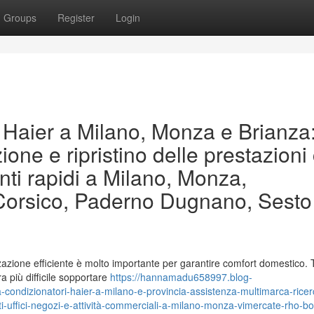
Groups
Register
Login
 Haier a Milano, Monza e Brianza
zione e ripristino delle prestazioni
venti rapidi a Milano, Monza,
 Corsico, Paderno Dugnano, Sesto
zzazione efficiente è molto importante per garantire comfort domestico. 
a più difficile sopportare
https://hannamadu658997.blog-
-condizionatori-haier-a-milano-e-provincia-assistenza-multimarca-ricer
ffici-negozi-e-attività-commerciali-a-milano-monza-vimercate-rho-bol