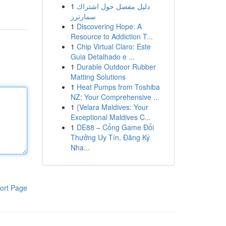
1
دليل مفصل حول اشتراك
سمارترز
1
Discovering Hope: A
Resource to Addiction T...
1
Chip Virtual Claro: Este
Guia Detalhado e ...
1
Durable Outdoor Rubber
Matting Solutions
1
Heat Pumps from Toshiba
NZ: Your Comprehensive ...
1
{Velara Maldives: Your
Exceptional Maldives C...
1
DE88 – Cổng Game Đổi
Thưởng Uy Tín, Đăng Ký
Nha...
ort Page