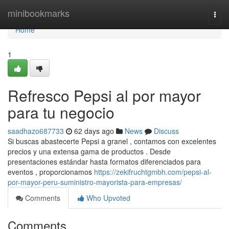
Home
minibookmarks
Togg
navi
Home
1
Refresco Pepsi al por mayor
para tu negocio
saadhazo687733
62 days ago
News
Discuss
Si buscas abastecerte Pepsi a granel , contamos con excelentes
precios y una extensa gama de productos . Desde
presentaciones estándar hasta formatos diferenciados para
eventos , proporcionamos
https://zekifruchtgmbh.com/pepsi-al-
por-mayor-peru-suministro-mayorista-para-empresas/
Comments
Who Upvoted
Comments