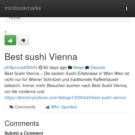
Home
minibookmarks
Togg
navi
Home
1
Best sushi Vienna
philipxvcs468393
60 days ago
News
Discuss
Best Sushi Vienna – Die besten Sushi-Erlebnisse in Wien Wien ist
nicht nur für Wiener Schnitzel und traditionelle Kaffeehäuser
bekannt. Immer mehr Besucher suchen nach Best Sushi Vienna,
um die moderne und
https://directoryindexer.com/listings13595440/best-sushi-vienna
Comments
Who Upvoted
Comments
Submit a Comment