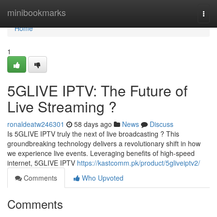
Home
minibookmarks
Togg
navi
Home
1
5GLIVE IPTV: The Future of
Live Streaming ?
ronaldeatw246301
58 days ago
News
Discuss
Is 5GLIVE IPTV truly the next of live broadcasting ? This
groundbreaking technology delivers a revolutionary shift in how
we experience live events. Leveraging benefits of high-speed
internet, 5GLIVE IPTV
https://kastcomm.pk/product/5gliveiptv2/
Comments
Who Upvoted
Comments