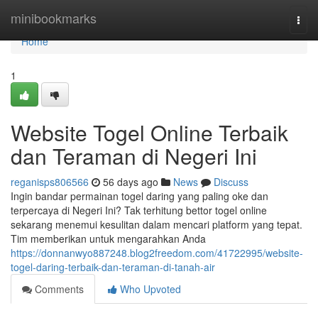
Home
minibookmarks
Togg
navi
Home
1
Website Togel Online Terbaik
dan Teraman di Negeri Ini
reganisps806566
56 days ago
News
Discuss
Ingin bandar permainan togel daring yang paling oke dan
terpercaya di Negeri Ini? Tak terhitung bettor togel online
sekarang menemui kesulitan dalam mencari platform yang tepat.
Tim memberikan untuk mengarahkan Anda
https://donnanwyo887248.blog2freedom.com/41722995/website-
togel-daring-terbaik-dan-teraman-di-tanah-air
Comments
Who Upvoted