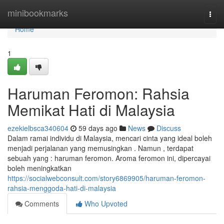
Home
minibookmarks
Togg
navi
Home
1
Haruman Feromon: Rahsia
Memikat Hati di Malaysia
ezekielbsca340604
59 days ago
News
Discuss
Dalam ramai individu di Malaysia, mencari cinta yang ideal boleh
menjadi perjalanan yang memusingkan . Namun , terdapat
sebuah yang : haruman feromon. Aroma feromon ini, dipercayai
boleh meningkatkan
https://socialwebconsult.com/story6869905/haruman-feromon-
rahsia-menggoda-hati-di-malaysia
Comments
Who Upvoted