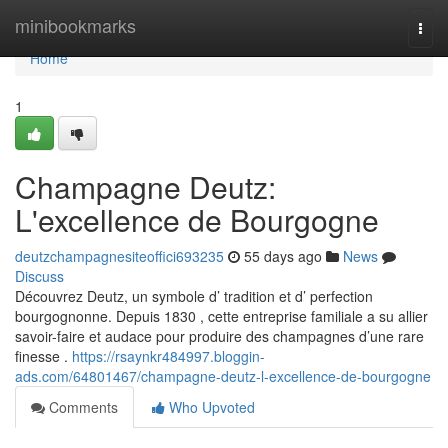
Home
minibookmarks
Togg
navi
Home
1
Champagne Deutz:
L'excellence de Bourgogne
deutzchampagnesiteoffici693235
55 days ago
News
Discuss
Découvrez Deutz, un symbole d’ tradition et d’ perfection
bourgognonne. Depuis 1830 , cette entreprise familiale a su allier
savoir-faire et audace pour produire des champagnes d’une rare
finesse .
https://rsaynkr484997.bloggin-
ads.com/64801467/champagne-deutz-l-excellence-de-bourgogne
Comments
Who Upvoted