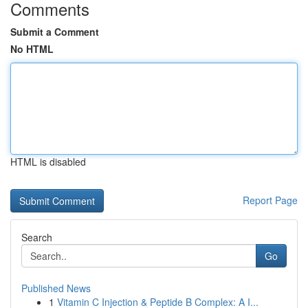
Comments
Submit a Comment
No HTML
HTML is disabled
Report Page
Search
Go
Published News
1
Vitamin C Injection & Peptide B Complex: A I...