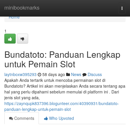
Home
minibookmarks
Togg
navi
Home
1
Bundatoto: Panduan Lengkap
untuk Pemain Slot
laytnboxw395293
58 days ago
News
Discuss
Apakah Anda tertarik untuk mencoba permainan slot di
Bundatoto? Artikel ini akan menjelaskan Anda secara tentang apa
hal yang perlu dipahami sebelum memulai di platform ini . Dari
jenis slot yang ada,
https://zaynqupk837396.blogunteer.com/40390931/bundatoto-
panduan-lengkap-untuk-pemain-slot
Comments
Who Upvoted