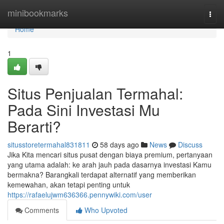
Home
minibookmarks
Togg
navi
Home
1
Situs Penjualan Termahal:
Pada Sini Investasi Mu
Berarti?
situsstoretermahal831811
58 days ago
News
Discuss
Jika Kita mencari situs pusat dengan biaya premium, pertanyaan
yang utama adalah: ke arah jauh pada dasarnya investasi Kamu
bermakna? Barangkali terdapat alternatif yang memberikan
kemewahan, akan tetapi penting untuk
https://rafaelujwm636366.pennywiki.com/user
Comments
Who Upvoted