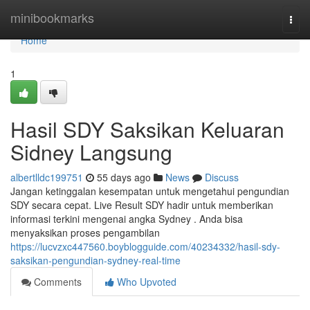
Home
minibookmarks
Togg
navi
Home
1
Hasil SDY Saksikan Keluaran
Sidney Langsung
albertlldc199751
55 days ago
News
Discuss
Jangan ketinggalan kesempatan untuk mengetahui pengundian
SDY secara cepat. Live Result SDY hadir untuk memberikan
informasi terkini mengenai angka Sydney . Anda bisa
menyaksikan proses pengambilan
https://lucvzxc447560.boyblogguide.com/40234332/hasil-sdy-
saksikan-pengundian-sydney-real-time
Comments
Who Upvoted