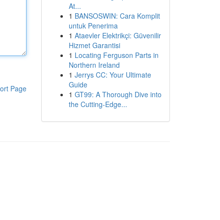
At...
1
BANSOSWIN: Cara Komplit
untuk Penerima
1
Ataevler Elektrikçi: Güvenilir
Hizmet Garantisi
1
Locating Ferguson Parts in
Northern Ireland
1
Jerrys CC: Your Ultimate
Guide
ort Page
1
GT99: A Thorough Dive into
the Cutting-Edge...