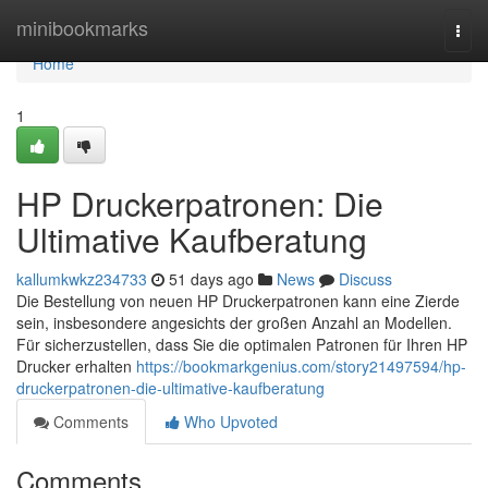
Home
minibookmarks
Togg
navi
Home
1
HP Druckerpatronen: Die
Ultimative Kaufberatung
kallumkwkz234733
51 days ago
News
Discuss
Die Bestellung von neuen HP Druckerpatronen kann eine Zierde
sein, insbesondere angesichts der großen Anzahl an Modellen.
Für sicherzustellen, dass Sie die optimalen Patronen für Ihren HP
Drucker erhalten
https://bookmarkgenius.com/story21497594/hp-
druckerpatronen-die-ultimative-kaufberatung
Comments
Who Upvoted
Comments