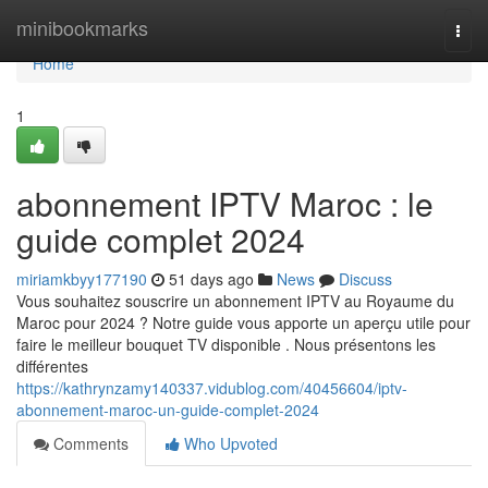
Home
minibookmarks
Togg
navi
Home
1
abonnement IPTV Maroc : le
guide complet 2024
miriamkbyy177190
51 days ago
News
Discuss
Vous souhaitez souscrire un abonnement IPTV au Royaume du
Maroc pour 2024 ? Notre guide vous apporte un aperçu utile pour
faire le meilleur bouquet TV disponible . Nous présentons les
différentes
https://kathrynzamy140337.vidublog.com/40456604/iptv-
abonnement-maroc-un-guide-complet-2024
Comments
Who Upvoted