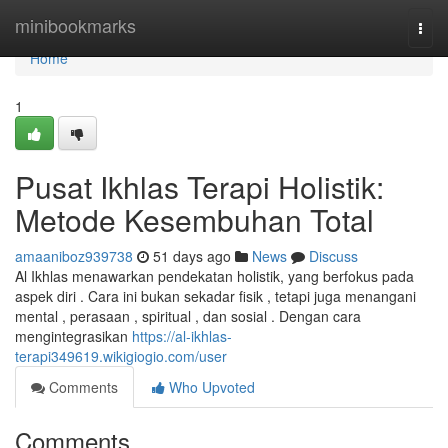
Home
minibookmarks
Togg
navi
Home
1
Pusat Ikhlas Terapi Holistik:
Metode Kesembuhan Total
amaaniboz939738
51 days ago
News
Discuss
Al Ikhlas menawarkan pendekatan holistik, yang berfokus pada
aspek diri . Cara ini bukan sekadar fisik , tetapi juga menangani
mental , perasaan , spiritual , dan sosial . Dengan cara
mengintegrasikan
https://al-ikhlas-
terapi349619.wikigiogio.com/user
Comments
Who Upvoted
Comments