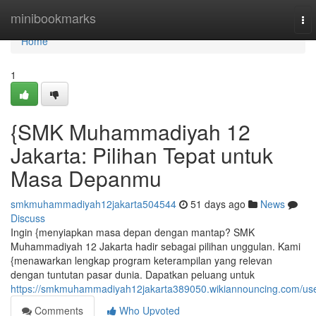
Home
minibookmarks
To
nav
Home
1
{SMK Muhammadiyah 12
Jakarta: Pilihan Tepat untuk
Masa Depanmu
smkmuhammadiyah12jakarta504544
51 days ago
News
Discuss
Ingin {menyiapkan masa depan dengan mantap? SMK
Muhammadiyah 12 Jakarta hadir sebagai pilihan unggulan. Kami
{menawarkan lengkap program keterampilan yang relevan
dengan tuntutan pasar dunia. Dapatkan peluang untuk
https://smkmuhammadiyah12jakarta389050.wikiannouncing.com/us
Comments
Who Upvoted