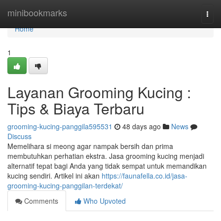
Home
minibookmarks
Togg
navi
Home
1
Layanan Grooming Kucing :
Tips & Biaya Terbaru
grooming-kucing-panggila595531
48 days ago
News
Discuss
Memelihara si meong agar nampak bersih dan prima
membutuhkan perhatian ekstra. Jasa grooming kucing menjadi
alternatif tepat bagi Anda yang tidak sempat untuk memandikan
kucing sendiri. Artikel ini akan
https://faunafella.co.id/jasa-
grooming-kucing-panggilan-terdekat/
Comments
Who Upvoted