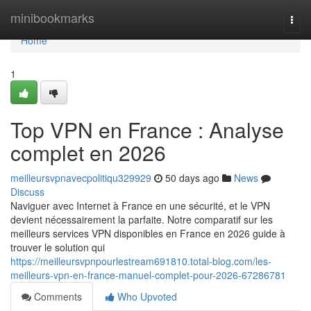
Home
minibookmarks
Togg
navi
Home
1
Top VPN en France : Analyse
complet en 2026
meilleursvpnavecpolitiqu329929
50 days ago
News
Discuss
Naviguer avec Internet à France en une sécurité, et le VPN
devient nécessairement la parfaite. Notre comparatif sur les
meilleurs services VPN disponibles en France en 2026 guide à
trouver le solution qui
https://meilleursvpnpourlestream691810.total-blog.com/les-
meilleurs-vpn-en-france-manuel-complet-pour-2026-67286781
Comments
Who Upvoted