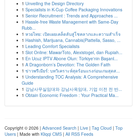
1
Unveiling the Design Directory
1
Specialists in K-Cup Coffee Packaging Innovations
1
Senior Recruitment : Trends and Approaches ...
1
Hassle-free Waste Management with Same-Day
Rubb...
1
หวยไทย: เปิดเผยเคล็ดลับสู่โชคลาภและความสำเร็จ
1
Hashish, Marijuana, Cannabis|Piattella, Sasso, ...
1
Leading Comfort Specialists
1
Slot Online: MawarToto, Alexistogel, dan Rupiah...
1
En Ucuz IPTV Abone Olun: Türkiye'nin Başarıl...
1
A Dragonborn’s Devotion: The Golden Faith
1
ข่าวพรีเมียร์: บทวิเคราะห์สุดร้อนแรงก่อนเกมสุดส...
1
Understanding TOC Analysis: A Comprehensive
Guide
1
강남사무실임대와 강남사옥임대, 기업 이전 전 반...
1
Obtain Economic Freedom : Your Practical Ma...
Copyright © 2026 |
Advanced Search
|
Live
|
Tag Cloud
|
Top
Users
| Made with
Kliqqi CMS
|
All RSS Feeds