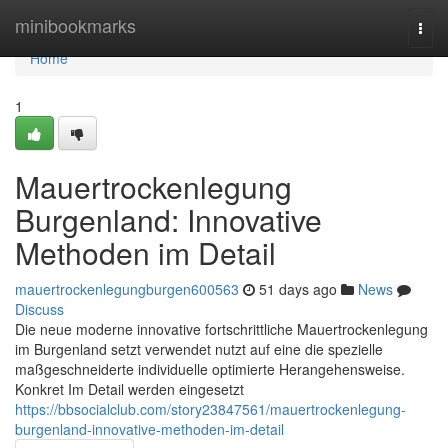
Home
minibookmarks
Togg
navi
Home
1
Mauertrockenlegung
Burgenland: Innovative
Methoden im Detail
mauertrockenlegungburgen600563
51 days ago
News
Discuss
Die neue moderne innovative fortschrittliche Mauertrockenlegung
im Burgenland setzt verwendet nutzt auf eine die spezielle
maßgeschneiderte individuelle optimierte Herangehensweise.
Konkret Im Detail werden eingesetzt
https://bbsocialclub.com/story23847561/mauertrockenlegung-
burgenland-innovative-methoden-im-detail