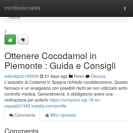
Home
minibookmarks
Togg
navi
Home
1
Ottenere Cocodamol in
Piemonte : Guida e Consigli
adambpcb158556
51 days ago
News
Discuss
L'acquisto di Codamol in Spagna richiede considerazione. Questo
farmaco è un analgesico con possibili rischi se non utilizzato sotto
controllo medica. Generalmente, è obbligatorio avere una
ordinazione per poterlo
https://comprare-sgt-78-en-
espaa621988.luwebs.com/profile
Comments
Who Upvoted
Comments