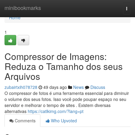
Home
minibookmarks
Togg
navi
Home
1
Compressor de Imagens:
Reduza o Tamanho dos seus
Arquivos
zubairtxih078728
49 days ago
News
Discuss
O compressor de fotos é uma ferramenta essencial para diminuir
o volume dos seus fotos. Isso você pode poupar espaço no seu
servidor e melhorar o tempo de sites . Existem diversas
alternativas
https://catlkimg.com/?lang=pt
Comments
Who Upvoted