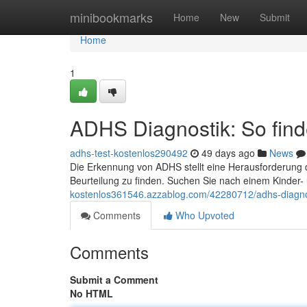
Home
minibookmarks
Home
New
Submit
Home
1
ADHS Diagnostik: So finde
adhs-test-kostenlos290492
49 days ago
News
Die Erkennung von ADHS stellt eine Herausforderung dar
Beurteilung zu finden. Suchen Sie nach einem Kinder-
kostenlos361546.azzablog.com/42280712/adhs-diagnosti
Comments
Who Upvoted
Comments
Submit a Comment
No HTML