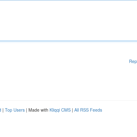
Rep
d
|
Top Users
| Made with
Kliqqi CMS
|
All RSS Feeds