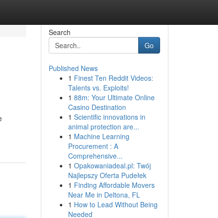
Search
Go
Published News
1
Finest Ten Reddit Videos:
Talents vs. Exploits!
1
88m: Your Ultimate Online
Casino Destination
1
Scientific innovations in
e
animal protection are...
1
Machine Learning
Procurement : A
Comprehensive...
1
Opakowaniadeal.pl: Twój
Najlepszy Oferta Pudełek
1
Finding Affordable Movers
Near Me in Deltona, FL
1
How to Lead Without Being
Needed