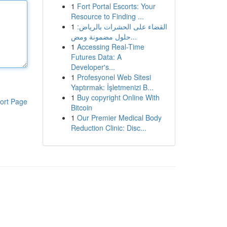
1
Fort Portal Escorts: Your
Resource to Finding ...
1
القضاء على الحشرات بالرياض:
حلول مضمونة ومض...
1
Accessing Real-Time
Futures Data: A
Developer's...
1
Profesyonel Web Sitesi
Yaptırmak: İşletmenizi B...
1
Buy copyright Online With
ort Page
Bitcoin
1
Our Premier Medical Body
Reduction Clinic: Disc...