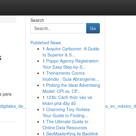
Search
Go
Published News
1
Acquire Carbomer: A Guide
s
to Superior & S...
1
Poppo Agency Registration:
Your Easy Step-by-S...
1
Treinamento Contra
Incêndio : Guia Abrangente...
1
Picking the Ideal Advertising
Model: CPI vs. CP...
s para
1
123b: Cách thức vào và
khám phá đầy đủ
digitales_de_méxico_halla_la_ideal_empresas_digitales_en_méxico_
1
Charming Tiny Yorkies:
Your Guide to Finding...
1
The Ultimate Guide to
Online Data Resources
1
SeoMasterKing ile Backlink