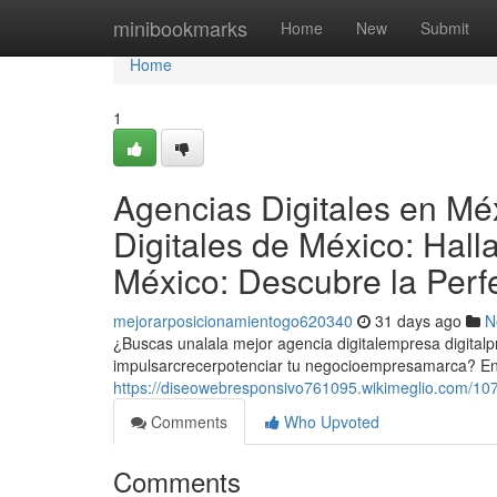
Home
minibookmarks
Home
New
Submit
Home
1
Agencias Digitales en Mé
Digitales de México: Hall
México: Descubre la Perf
mejorarposicionamientogo620340
31 days ago
N
¿Buscas unalala mejor agencia digitalempresa digital
impulsarcrecerpotenciar tu negocioempresamarca? En
https://diseowebresponsivo761095.wikimeglio.com/1
Comments
Who Upvoted
Comments