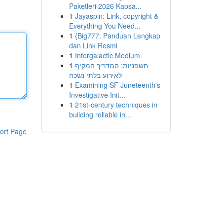
Paketleri 2026 Kapsa...
1
Jayaspin: Link, copyright &
Everything You Need...
1
{Big777: Panduan Lengkap
dan Link Resmi
1
Intergalactic Medium
1
חשפניות: המדריך המקיף
לאירוע בלתי נשכח
1
Examining SF Juneteenth's
Investigative Init...
1
21st-century techniques in
building reliable in...
ort Page