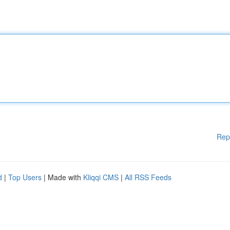
Rep
d
|
Top Users
| Made with
Kliqqi CMS
|
All RSS Feeds