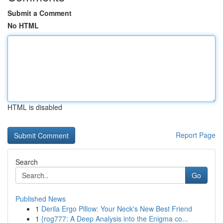
Submit a Comment
No HTML
HTML is disabled
Report Page
Search
Go
Published News
1
Derila Ergo Pillow: Your Neck's New Best Friend
1
{rog777: A Deep Analysis into the Enigma co...