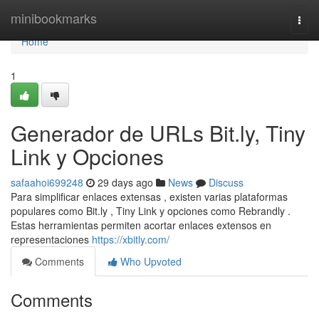
Home
minibookmarks
Togg
navi
Home
1
Generador de URLs Bit.ly, Tiny
Link y Opciones
safaahoi699248
29 days ago
News
Discuss
Para simplificar enlaces extensas , existen varias plataformas
populares como Bit.ly , Tiny Link y opciones como Rebrandly .
Estas herramientas permiten acortar enlaces extensos en
representaciones
https://xbitly.com/
Comments
Who Upvoted
Comments