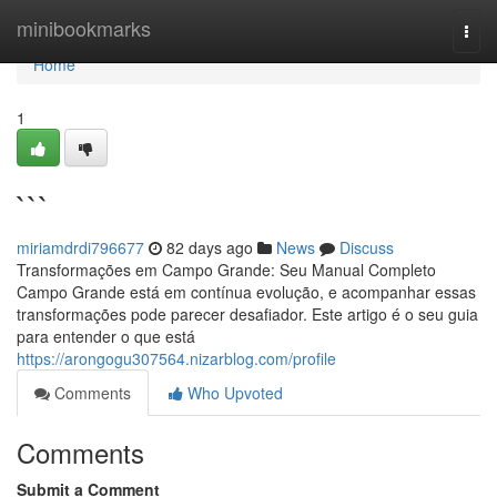
Home
minibookmarks
Togg
navi
Home
1
```
miriamdrdi796677
82 days ago
News
Discuss
Transformações em Campo Grande: Seu Manual Completo
Campo Grande está em contínua evolução, e acompanhar essas
transformações pode parecer desafiador. Este artigo é o seu guia
para entender o que está
https://arongogu307564.nizarblog.com/profile
Comments
Who Upvoted
Comments
Submit a Comment