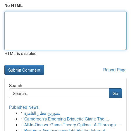
No HTML
HTML is disabled
Report Page
Search
Go
Published News
1
ليموزين مطار القاهرة
1
Cameroon's Emerging Briquette Giant: The ...
1
All-in-One vs. Game Theory Optimal: A Thorough ...
1
Buy Four-Acetoxy-copyright Via the Internet...