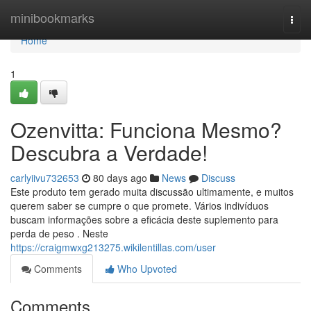
Home
minibookmarks
Togg
navi
Home
1
Ozenvitta: Funciona Mesmo?
Descubra a Verdade!
carlyiivu732653
80 days ago
News
Discuss
Este produto tem gerado muita discussão ultimamente, e muitos
querem saber se cumpre o que promete. Vários indivíduos
buscam informações sobre a eficácia deste suplemento para
perda de peso . Neste
https://craigmwxg213275.wikilentillas.com/user
Comments
Who Upvoted
Comments