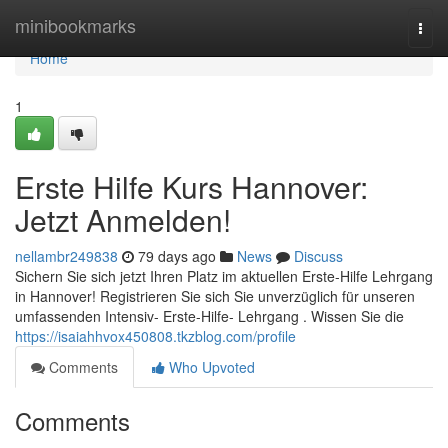
Home
minibookmarks
Togg
navi
Home
1
Erste Hilfe Kurs Hannover:
Jetzt Anmelden!
nellambr249838
79 days ago
News
Discuss
Sichern Sie sich jetzt Ihren Platz im aktuellen Erste-Hilfe Lehrgang
in Hannover! Registrieren Sie sich Sie unverzüglich für unseren
umfassenden Intensiv- Erste-Hilfe- Lehrgang . Wissen Sie die
https://isaiahhvox450808.tkzblog.com/profile
Comments
Who Upvoted
Comments