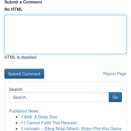
Submit a Comment
No HTML
HTML is disabled
Report Page
Search
Go
Published News
1
lk68: A Deep Dive
1
I Cannot Fulfill This Request
1
nohuwin – Đăng Nhập Nhanh, Khám Phá Kho Game