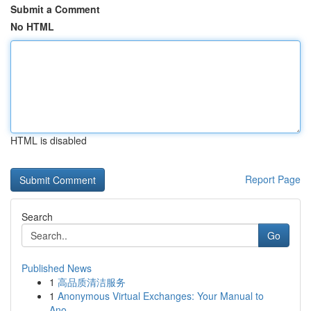
Submit a Comment
No HTML
HTML is disabled
Report Page
Search
Go
Published News
1
高品质清洁服务
1
Anonymous Virtual Exchanges: Your Manual to
Ano...