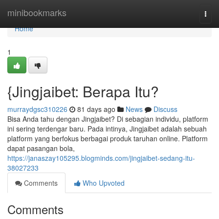
Home
minibookmarks
Togg
navi
Home
1
{Jingjaibet: Berapa Itu?
murraydgsc310226
81 days ago
News
Discuss
Bisa Anda tahu dengan Jingjaibet? Di sebagian individu, platform
ini sering terdengar baru. Pada intinya, Jingjaibet adalah sebuah
platform yang berfokus berbagai produk taruhan online. Platform
dapat pasangan bola,
https://janaszay105295.blogminds.com/jingjaibet-sedang-itu-
38027233
Comments
Who Upvoted
Comments