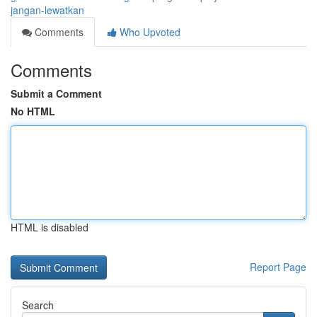
jangan-lewatkan
Comments
Who Upvoted
Comments
Submit a Comment
No HTML
HTML is disabled
Report Page
Search