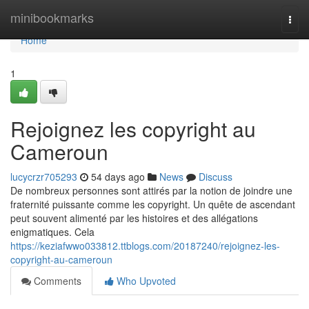
Home
minibookmarks
Togg
navi
Home
1
Rejoignez les copyright au
Cameroun
lucycrzr705293
54 days ago
News
Discuss
De nombreux personnes sont attirés par la notion de joindre une
fraternité puissante comme les copyright. Un quête de ascendant
peut souvent alimenté par les histoires et des allégations
enigmatiques. Cela
https://keziafwwo033812.ttblogs.com/20187240/rejoignez-les-
copyright-au-cameroun
Comments
Who Upvoted