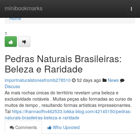
Home
minibookmarks
Togg
navi
Home
1
Pedras Naturais Brasileiras:
Beleza e Raridade
importnaturalstonesfromb278510
52 days ago
News
Discuss
As mais rochas únicas do território revelam uma beleza e
exclusividade notáveis . Muitas peças são formadas ao curso de
muitos de tempo , resultando formas artísticas impressionantes.
Tal
https://ihannaofhv462533.tokka-blog.com/42145150/pedras-
naturais-brasileiras-beleza-e-raridade
Comments
Who Upvoted