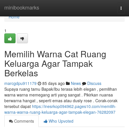
Home
minibookmarks
Togg
navi
Home
1
Memilih Warna Cat Ruang
Keluarga Agar Tampak
Berkelas
marcgdpu911179
85 days ago
News
Discuss
Supaya ruang tamu Bapak/Ibu terasa lebih elegan , pemilihan
warna warna memegang arti yang sangat . Pikirkan nuansa
berwarna hangat , seperti emas atau dusty rose . Corak-corak
tersebut dapat
https://inesrkop094962.pages10.com/memilih-
warna-warna-ruang-keluarga-agar-tampak-elegan-76282097
Comments
Who Upvoted